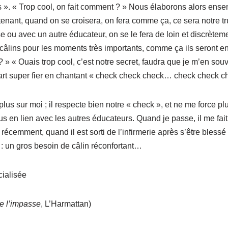
s ». « Trop cool, on fait comment ? » Nous élaborons alors ense
tenant, quand on se croisera, on fera comme ça, ce sera notre tru
 ou avec un autre éducateur, on se le fera de loin et discrèteme
 câlins pour les moments très importants, comme ça ils seront en
? » « Ouais trop cool, c’est notre secret, faudra que je m’en s
 part super fier en chantant « check check check… check check c
us sur moi ; il respecte bien notre « check », et ne me force plus
us en lien avec les autres éducateurs. Quand je passe, il me fait
récemment, quand il est sorti de l’infirmerie après s’être blessé 
: un gros besoin de câlin réconfortant…
ialisée
de l’impasse
, L’Harmattan)