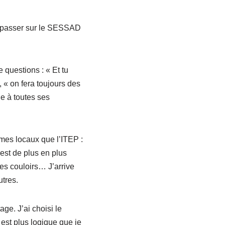
s passer sur le SESSAD
 questions : « Et tu
 « on fera toujours des
e à toutes ses
mes locaux que l’ITEP :
 est de plus en plus
les couloirs… J’arrive
utres.
ge. J’ai choisi le
 est plus logique que je