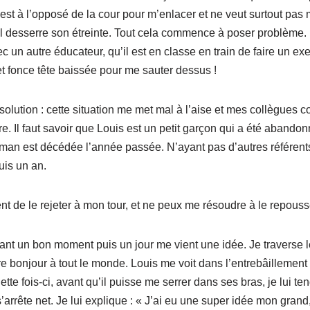
 est à l’opposé de la cour pour m’enlacer et ne veut surtout pas m
’il desserre son étreinte. Tout cela commence à poser problème.
c un autre éducateur, qu’il est en classe en train de faire un exe
et fonce tête baissée pour me sauter dessus !
e solution : cette situation me met mal à l’aise et mes collègues 
re. Il faut savoir que Louis est un petit garçon qui a été abando
man est décédée l’année passée. N’ayant pas d’autres référents f
uis un an.
ent de le rejeter à mon tour, et ne peux me résoudre à le repous
ant un bon moment puis un jour me vient une idée. Je traverse l
ire bonjour à tout le monde. Louis me voit dans l’entrebâillement 
ette fois-ci, avant qu’il puisse me serrer dans ses bras, je lui 
s’arrête net. Je lui explique : « J’ai eu une super idée mon grand