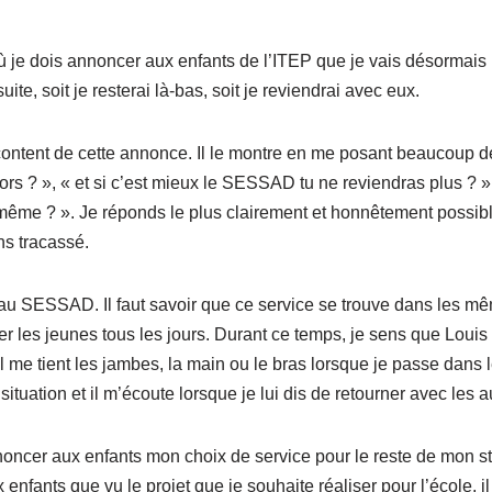
ù je dois annoncer aux enfants de l’ITEP que je vais désormai
ite, soit je resterai là-bas, soit je reviendrai avec eux.
content de cette annonce. Il le montre en me posant beaucoup de
rs ? », « et si c’est mieux le SESSAD tu ne reviendras plus ? »,
 même ? ». Je réponds le plus clairement et honnêtement possibl
ns tracassé.
u SESSAD. Il faut savoir que ce service se trouve dans les mê
er les jeunes tous les jours. Durant ce temps, je sens que Louis
il me tient les jambes, la main ou le bras lorsque je passe dans 
ituation et il m’écoute lorsque je lui dis de retourner avec les a
nnoncer aux enfants mon choix de service pour le reste de mon sta
nfants que vu le projet que je souhaite réaliser pour l’école, il