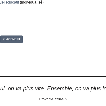
uel éducatif
(individualisé)
P
r
a
g
PLACEMENT
r
ul, on va plus vite. Ensemble, on va plus lo
Proverbe africain