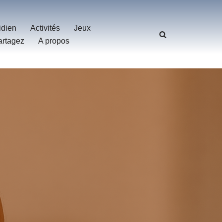
idien
Activités
Jeux
artagez
A propos