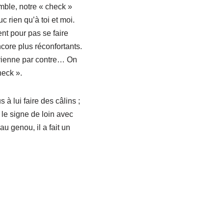
mble, notre « check »
c rien qu’à toi et moi.
nt pour pas se faire
core plus réconfortants.
ouvienne par contre… On
heck ».
 à lui faire des câlins ;
 le signe de loin avec
au genou, il a fait un