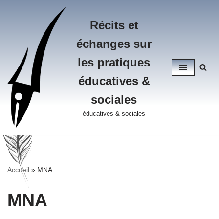
Récits et
Aller
au
échanges sur
contenu
les pratiques
éducatives &
sociales
éducatives & sociales
Accueil
»
MNA
MNA