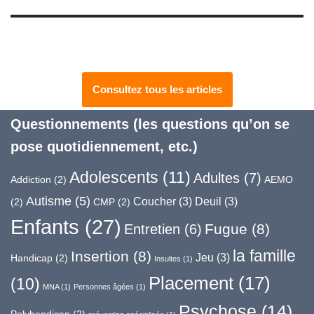
Consultez tous les articles
Questionnements (les questions qu’on se
pose quotidiennement, etc.)
Adolescents
(11)
Adultes
(7)
Addiction
(2)
AEMO
Autisme
(5)
Coucher
(3)
Deuil
(3)
(2)
CMP
(2)
Enfants
(27)
Fugue
(8)
Entretien
(6)
la famille
Insertion
(8)
Jeu
(3)
Handicap
(2)
Insultes
(1)
Placement
(17)
(10)
MNA
(1)
Personnes âgées
(1)
Psychose
(14)