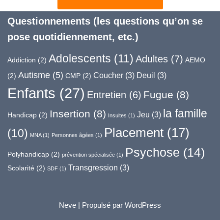
Questionnements (les questions qu’on se
pose quotidiennement, etc.)
Adolescents
(11)
Adultes
(7)
Addiction
(2)
AEMO
Autisme
(5)
Coucher
(3)
Deuil
(3)
(2)
CMP
(2)
Enfants
(27)
Fugue
(8)
Entretien
(6)
la famille
Insertion
(8)
Jeu
(3)
Handicap
(2)
Insultes
(1)
Placement
(17)
(10)
MNA
(1)
Personnes âgées
(1)
Psychose
(14)
Polyhandicap
(2)
prévention spécialisée
(1)
Transgression
(3)
Scolarité
(2)
SDF
(1)
Neve
| Propulsé par
WordPress