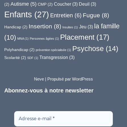
Autisme
(5)
Coucher
(3)
Deuil
(3)
(2)
CMP
(2)
Enfants
(27)
Fugue
(8)
Entretien
(6)
la famille
Insertion
(8)
Jeu
(3)
Handicap
(2)
Insultes
(1)
Placement
(17)
(10)
MNA
(1)
Personnes âgées
(1)
Psychose
(14)
Polyhandicap
(2)
prévention spécialisée
(1)
Transgression
(3)
Scolarité
(2)
SDF
(1)
Neve
| Propulsé par
WordPress
Abonnez-vous à notre newsletter