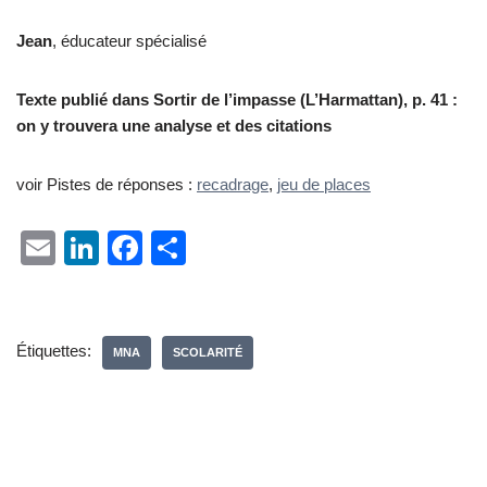
Jean
, éducateur spécialisé
Texte publié dans Sortir de l’impasse (L’Harmattan), p. 41 :
on y trouvera une analyse et des citations
voir Pistes de réponses :
recadrage
,
jeu de places
E
Li
F
P
m
n
a
ar
ail
k
c
ta
e
e
g
Étiquettes:
MNA
SCOLARITÉ
dI
b
er
n
o
o