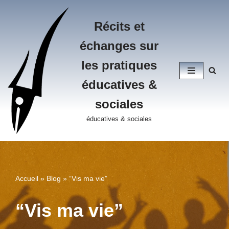
Récits et
Aller
au
échanges sur
contenu
les pratiques
éducatives &
sociales
éducatives & sociales
Accueil
»
Blog
»
“Vis ma vie”
“Vis ma vie”