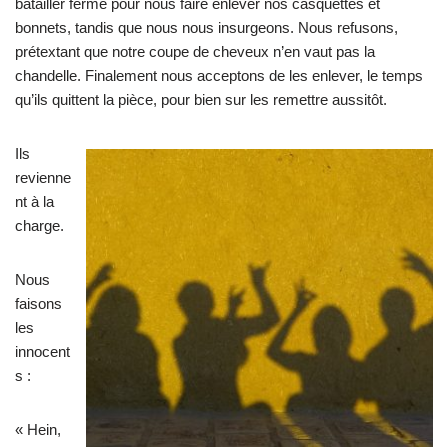
batailler ferme pour nous faire enlever nos casquettes et
bonnets, tandis que nous nous insurgeons. Nous refusons,
prétextant que notre coupe de cheveux n’en vaut pas la
chandelle. Finalement nous acceptons de les enlever, le temps
qu’ils quittent la pièce, pour bien sur les remettre aussitôt.
Ils
revienne
nt à la
charge.
Nous
faisons
les
innocent
s :
« Hein,