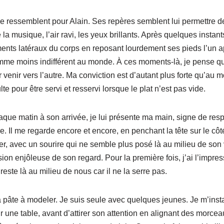
se ressemblent pour Alain. Ses repères semblent lui permettre d
 la musique, l’air ravi, les yeux brillants. Après quelques instants
 latéraux du corps en reposant lourdement ses pieds l’un apr
omme moins indifférent au monde. À ces moments-là, je pense qu’i
 venir vers l’autre. Ma conviction est d’autant plus forte qu’au 
lte pour être servi et resservi lorsque le plat n’est pas vide.
aque matin à son arrivée, je lui présente ma main, signe de res
e. Il me regarde encore et encore, en penchant la tête sur le c
r, avec un sourire qui ne semble plus posé là au milieu de so
ion enjôleuse de son regard. Pour la première fois, j’ai l’impres
ste là au milieu de nous car il ne la serre pas.
a pâte à modeler. Je suis seule avec quelques jeunes. Je m’insta
ur une table, avant d’attirer son attention en alignant des morce