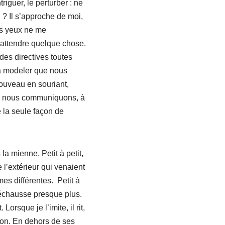
riguer, le perturber : ne
 ? Il s’approche de moi,
ses yeux ne me
t attendre quelque chose.
des directives toutes
à modeler que nous
nouveau en souriant,
fin nous communiquons, à
e la seule façon de
la mienne. Petit à petit,
 l’extérieur qui venaient
es différentes. Petit à
e déchausse presque plus.
rsque je l’imite, il rit,
llon. En dehors de ses