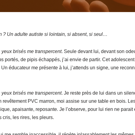
? Un adulte autiste si lointain, si absent
,
si seul…
s yeux brisés me transpercent
. Seule devant lui, devant son od
 portés, de pipis échappés, j’ai envie de partir. Cet adolescent
 Un éducateur me présente à lui, j’attends un signe, une reconn
s yeux brisés me transpercent
. Je reste près de lui dans un silen
en revêtement PVC marron, moi assise sur une table en bois. Le
ue, apaisante, reposante. Je l’observe, pour lui rien ne parait ex
s cris, les rires, les pleurs.
i me semble inaccessible, il répète inlassablement les mêmes