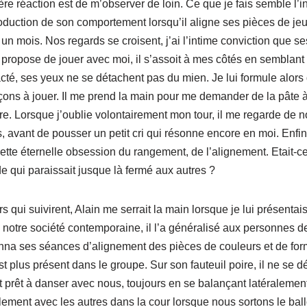
e réaction est de m’observer de loin. Ce que je fais semble l’int
oduction de son comportement lorsqu’il aligne ses pièces de jeu
n un mois. Nos regards se croisent, j’ai l’intime conviction que 
i propose de jouer avec moi, il s’assoit à mes côtés en semblan
té, ses yeux ne se détachent pas du mien. Je lui formule alors 
ns à jouer. Il me prend la main pour me demander de la pâte 
tre. Lorsque j’oublie volontairement mon tour, il me regarde de 
s, avant de pousser un petit cri qui résonne encore en moi. En
cette éternelle obsession du rangement, de l’alignement. Etait-c
 qui paraissait jusque là fermé aux autres ?
s qui suivirent, Alain me serrait la main lorsque je lui présentais 
 notre société contemporaine, il l’a généralisé aux personnes de
onna ses séances d’alignement des pièces de couleurs et de form
l est plus présent dans le groupe. Sur son fauteuil poire, il ne s
prêt à danser avec nous, toujours en se balançant latéralement. Lo
facilement avec les autres dans la cour lorsque nous sortons le ba