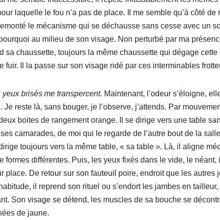
pour laquelle le fou n’a pas de place. Il me semble qu’à côté de
remonté le mécanisme qui se déchausse sans cesse avec un sou
pourquoi au milieu de son visage. Non perturbé par ma présence
prend sa chaussette, toujours la même chaussette qui dégage cett
 fuir. Il la passe sur son visage ridé par ces interminables frott
s yeux brisés me transpercent.
Maintenant, l’odeur s’éloigne, el
. Je reste là, sans bouger, je l’observe, j’attends. Par mouveme
 deux boites de rangement orange. Il se dirige vers une table s
ses camarades, de moi qui le regarde de l’autre bout de la salle.
dirige toujours vers la même table, « sa table ». Là, il aligne 
 formes différentes. Puis, les yeux fixés dans le vide, le néant, il
ur place. De retour sur son fauteuil poire, endroit que les autre
habitude, il reprend son rituel ou s’endort les jambes en tailleur
nt. Son visage se détend, les muscles de sa bouche se décontra
chées de jaune.