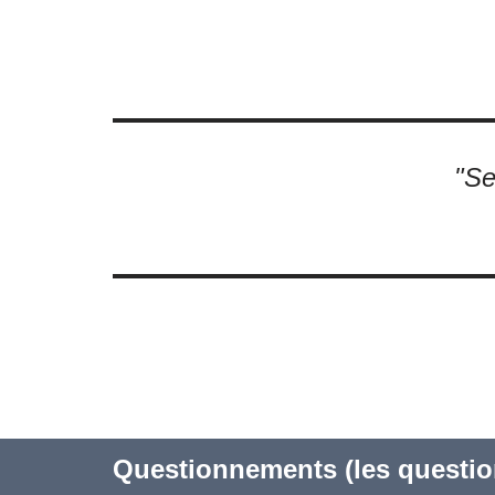
n
o
o
k
"Se
Questionnements (les questio