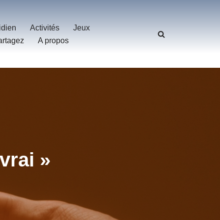
idien
Activités
Jeux
artagez
A propos
vrai »