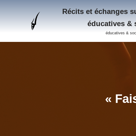
Récits et échanges su
Aller
éducatives & 
au
contenu
éducatives & soc
« Fai