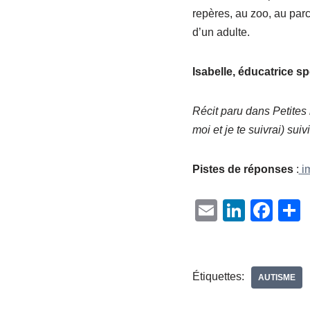
repères, au zoo, au parc,
d’un adulte.
Isabelle, éducatrice sp
Récit paru dans Petites 
moi et je te suivrai) sui
Pistes de réponses
:
im
E
Li
F
m
n
a
a
ail
k
c
t
e
e
Étiquettes:
AUTISME
dI
b
e