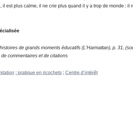
 il est plus calme, il ne crie plus quand il y a trop de monde : il
écialisée
histoires de grands moments éducatifs (L’Harmattan), p. 31, (sou
vi de commentaires et de citations
itation
;
pratique en ricochets
;
Centre d’intérêt
P
r
a
g
r