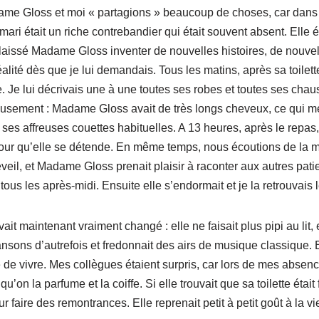
Gloss et moi « partagions » beaucoup de choses, car dans 
mari était un riche contrebandier qui était souvent absent. Elle é
ai laissé Madame Gloss inventer de nouvelles histoires, de nouv
 réalité dès que je lui demandais. Tous les matins, après sa toil
 Je lui décrivais une à une toutes ses robes et toutes ses chaus
neusement : Madame Gloss avait de très longs cheveux, ce qui me 
ses affreuses couettes habituelles. A 13 heures, après le repas,
our qu’elle se détende. En même temps, nous écoutions de la 
éveil, et Madame Gloss prenait plaisir à raconter aux autres pat
 tous les après-midi. Ensuite elle s’endormait et je la retrouvais
tenant vraiment changé : elle ne faisait plus pipi au lit, elle
ansons d’autrefois et fredonnait des airs de musique classique. E
e de vivre. Mes collègues étaient surpris, car lors de mes absence
u’on la parfume et la coiffe. Si elle trouvait que sa toilette était
ur faire des remontrances. Elle reprenait petit à petit goût à la vi