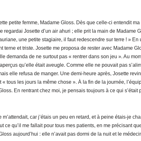
tte petite femme, Madame Gloss. Dès que celle-ci entendit ma vo
 regardai Josette d’un air ahuri ; elle prit la main de Madame Glo
auriane, une petite stagiaire, il faut redescendre sur terre ! » E
t terne et triste. Josette me proposa de rester avec Madame Glo
elle demanda de ne surtout pas « rentrer dans son jeu ». Au mom
m’aperçus qu’elle était aveugle. Comme elle ne pouvait pas s’alim
, mais elle refusa de manger. Une demi-heure après, Josette rev
 « tous les jours la même chose ». À la fin de la journée, l’équi
oss. En rentrant chez moi, je pensais toujours à ce qui s’était 
e m’attendait, car j’étais un peu en retard, et à peine étais-je 
out ce qu’il me fallait pour tous mes patients, en me précisant qu
s aujourd’hui : elle n’avait pas dormi de la nuit et le médecin