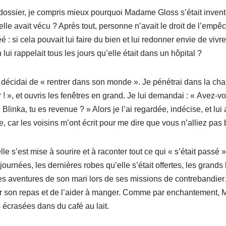
 dossier, je compris mieux pourquoi Madame Gloss s’était invent
’elle avait vécu ? Après tout, personne n’avait le droit de l’empê
é : si cela pouvait lui faire du bien et lui redonner envie de vivre
 lui rappelait tous les jours qu’elle était dans un hôpital ?
dai de « rentrer dans son monde ». Je pénétrai dans la c
r ! », et ouvris les fenêtres en grand. Je lui demandai : « Avez-v
 Blinka, tu es revenue ? » Alors je l’ai regardée, indécise, et lui 
e, car les voisins m’ont écrit pour me dire que vous n’alliez pas 
est mise à sourire et à raconter tout ce qui « s’était passé » 
 journées, les dernières robes qu’elle s’était offertes, les grands
res aventures de son mari lors de ses missions de contrebandie
r son repas et de l’aider à manger. Comme par enchantement
s écrasées dans du café au lait.