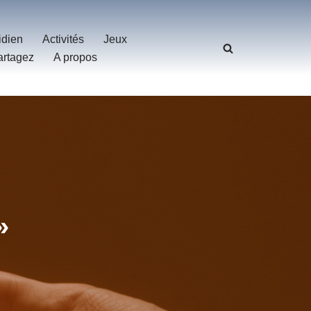
idien
Activités
Jeux
artagez
A propos
»