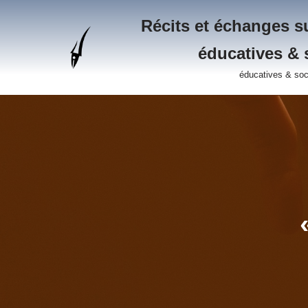
Récits et échanges su
Aller
éducatives & 
au
contenu
éducatives & soc