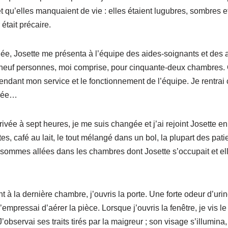
 et qu’elles manquaient de vie : elles étaient lugubres, sombres 
 était précaire.
ée, Josette me présenta à l’équipe des aides-soignants et des a
euf personnes, moi comprise, pour cinquante-deux chambres. O
pendant mon service et le fonctionnement de l’équipe. Je rentrai
nnée…
rivée à sept heures, je me suis changée et j’ai rejoint Josette en
ttes, café au lait, le tout mélangé dans un bol, la plupart des pati
 sommes allées dans les chambres dont Josette s’occupait et ell
t à la dernière chambre, j’ouvris la porte. Une forte odeur d’ur
m’empressai d’aérer la pièce. Lorsque j’ouvris la fenêtre, je vis l
J’observai ses traits tirés par la maigreur ; son visage s’illumina