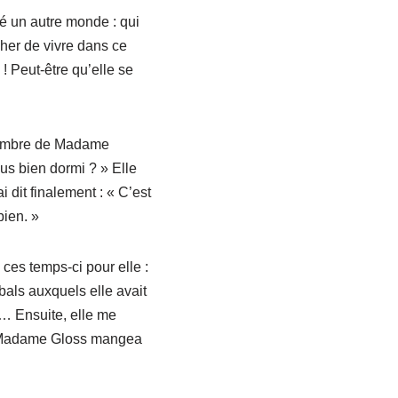
é un autre monde : qui
cher de vivre dans ce
 ! Peut-être qu’elle se
hambre de Madame
ous bien dormi ? » Elle
ai dit finalement : « C’est
bien. »
ces temps-ci pour elle :
 bals auxquels elle avait
r… Ensuite, elle me
, Madame Gloss mangea