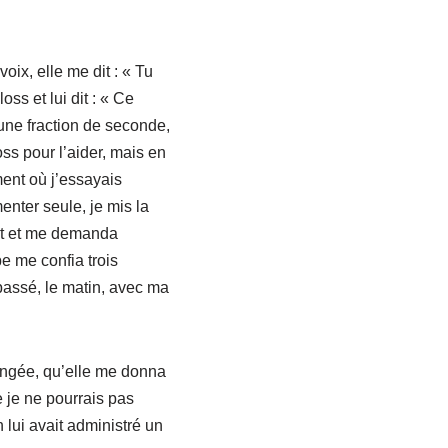
ix, elle me dit : « Tu
ss et lui dit : « Ce
n une fraction de seconde,
ss pour l’aider, mais en
ent où j’essayais
enter seule, je mis la
int et me demanda
pe me confia trois
passé, le matin, avec ma
changée, qu’elle me donna
e je ne pourrais pas
 lui avait administré un