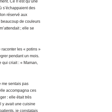
timent. Ce n’est qu’une
où s’échappaient des
llon réservé aux
it beaucoup de couleurs
m’attendait ; elle se
 raconter les « potins »
tégrer pendant un mois.
qui criait : « Maman,
e me sentais pas
, elle accompagna ces
r : elle était très
l y avait une cuisine
atients, je constatais