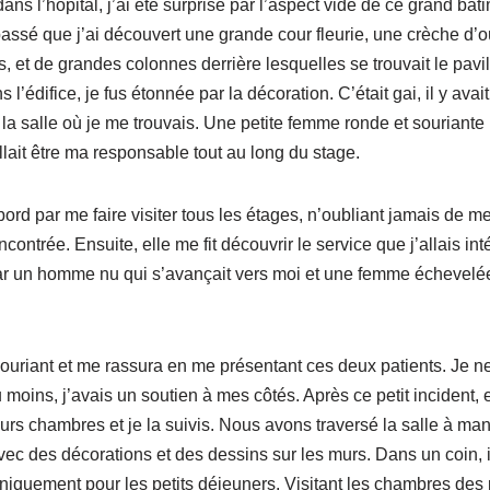
ans l’hôpital, j’ai été surprise par l’aspect vide de ce grand bâ
épassé que j’ai découvert une grande cour fleurie, une crèche d’
ts, et de grandes colonnes derrière lesquelles se trouvait le pavi
édifice, je fus étonnée par la décoration. C’était gai, il y ava
t la salle où je me trouvais. Une petite femme ronde et souriante 
lait être ma responsable tout au long du stage.
rd par me faire visiter tous les étages, n’oubliant jamais de me
ontrée. Ensuite, elle me fit découvrir le service que j’allais in
r un homme nu qui s’avançait vers moi et une femme échevelée 
ouriant et me rassura en me présentant ces deux patients. Je n
 moins, j’avais un soutien à mes côtés. Après ce petit incident
s chambres et je la suivis. Nous avons traversé la salle à mange
vec des décorations et des dessins sur les murs. Dans un coin, i
niquement pour les petits déjeuners. Visitant les chambres des p