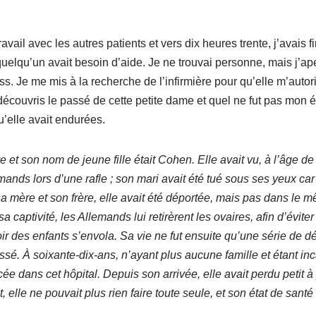
ail avec les autres patients et vers dix heures trente, j’avais fin
quelqu’un avait besoin d’aide. Je ne trouvai personne, mais j’ape
 Je me mis à la recherche de l’infirmière pour qu’elle m’autorise
découvris le passé de cette petite dame et quel ne fut pas mon
u’elle avait endurées.
 et son nom de jeune fille était Cohen. Elle avait vu, à l’âge de
lemands lors d’une rafle ; son mari avait été tué sous ses yeux car
a mère et son frère, elle avait été déportée, mais pas dans le
 captivité, les Allemands lui retirèrent les ovaires, afin d’évite
oir des enfants s’envola. Sa vie ne fut ensuite qu’une série de d
sé. À soixante-dix-ans, n’ayant plus aucune famille et étant in
cée dans cet hôpital. Depuis son arrivée, elle avait perdu petit à
nt, elle ne pouvait plus rien faire toute seule, et son état de sant