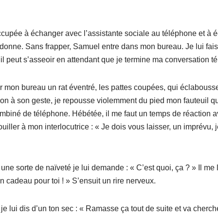
cupée à échanger avec l’assistante sociale au téléphone et à éc
donne. Sans frapper, Samuel entre dans mon bureau. Je lui fais 
u’il peut s’asseoir en attendant que je termine ma conversation t
sur mon bureau un rat éventré, les pattes coupées, qui éclabouss
ion à son geste, je repousse violemment du pied mon fauteuil qu
ombiné de téléphone. Hébétée, il me faut un temps de réaction a
ouiller à mon interlocutrice : « Je dois vous laisser, un imprévu, 
une sorte de naïveté je lui demande : « C’est quoi, ça ? » Il me
un cadeau pour toi ! » S’ensuit un rire nerveux.
je lui dis d’un ton sec : « Ramasse ça tout de suite et va cherch