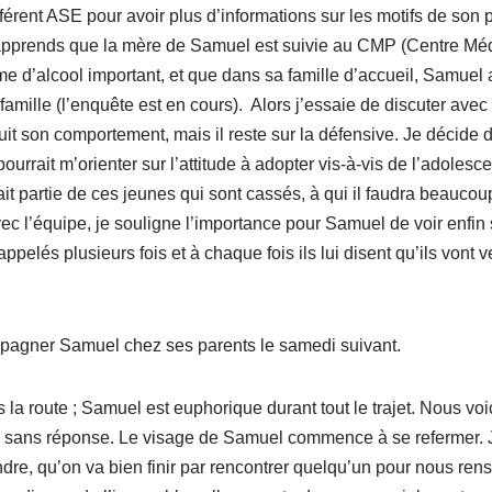
férent ASE pour avoir plus d’informations sur les motifs de son 
 j’apprends que la mère de Samuel est suivie au CMP (Centre Mé
e d’alcool important, et que dans sa famille d’accueil, Samuel 
famille (l’enquête est en cours). Alors j’essaie de discuter avec
t son comportement, mais il reste sur la défensive. Je décide d
ourrait m’orienter sur l’attitude à adopter vis-à-vis de l’adoles
it partie de ces jeunes qui sont cassés, à qui il faudra beaucou
 l’équipe, je souligne l’importance pour Samuel de voir enfin 
a appelés plusieurs fois et à chaque fois ils lui disent qu’ils vont
mpagner Samuel chez ses parents le samedi suivant.
s la route ; Samuel est euphorique durant tout le trajet. Nous vo
, sans réponse. Le visage de Samuel commence à se refermer. J
endre, qu’on va bien finir par rencontrer quelqu’un pour nous rens