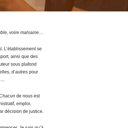
ouble, voire malsaine…
l. L’établissement se
port, ainsi que des
uteur sous plafond
lles, d’autres pour
ue…
. Chacun de nous est
istratif, emploi,
r décision de justice.
ommencer. Je sais qu’à