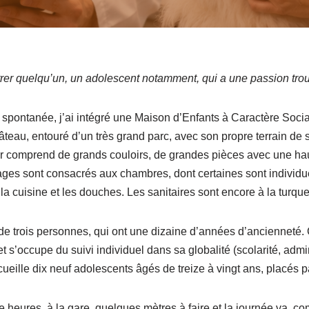
ntrer quelqu’un, un adolescent notamment, qui a une passion tr
 spontanée, j’ai intégré une Maison d’Enfants à Caractère Socia
teau, entouré d’un très grand parc, avec son propre terrain de s
r comprend de grands couloirs, de grandes pièces avec une ha
ages sont consacrés aux chambres, dont certaines sont individue
a la cuisine et les douches. Les sanitaires sont encore à la turq
 de trois personnes, qui ont une dizaine d’années d’ancienneté
t s’occupe du suivi individuel dans sa globalité (scolarité, admin
ille dix neuf adolescents âgés de treize à vingt ans, placés pa
rze heures, à la gare, quelques mètres à faire et la journée va c