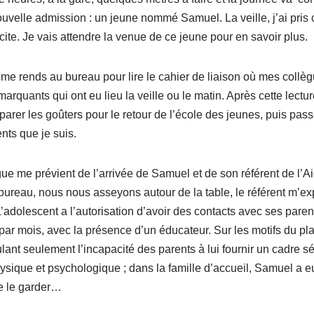
nouvelle admission : un jeune nommé Samuel. La veille, j’ai pri
icite. Je vais attendre la venue de ce jeune pour en savoir plus.
e me rends au bureau pour lire le cahier de liaison où mes collèg
marquants qui ont eu lieu la veille ou le matin. Après cette lectu
parer les goûters pour le retour de l’école des jeunes, puis pass
nts que je suis.
e me prévient de l’arrivée de Samuel et de son référent de l’Ai
bureau, nous nous asseyons autour de la table, le référent m’ex
dolescent a l’autorisation d’avoir des contacts avec ses parents 
s par mois, avec la présence d’un éducateur. Sur les motifs du pl
ulant seulement l’incapacité des parents à lui fournir un cadre s
ique et psychologique ; dans la famille d’accueil, Samuel a 
de le garder…