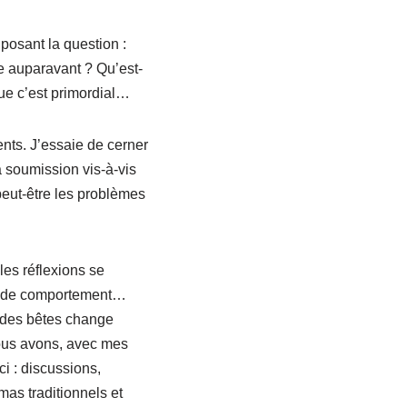
posant la question :
ce auparavant ? Qu’est-
que c’est primordial…
ents. J’essaie de cerner
 soumission vis-à-vis
peut-être les problèmes
…
les réflexions se
nt de comportement…
e des bêtes change
Nous avons, avec mes
i : discussions,
mas traditionnels et