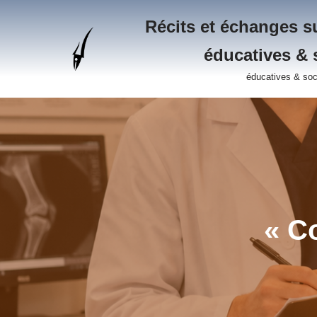
Récits et échanges su
Aller
éducatives & 
au
contenu
éducatives & soc
« Co