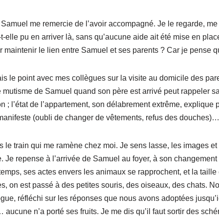
, Samuel me remercie de l’avoir accompagné. Je le regarde, me 
t-elle pu en arriver là, sans qu’aucune aide ait été mise en pla
r maintenir le lien entre Samuel et ses parents ? Car je pense 
is le point avec mes collègues sur la visite au domicile des par
le mutisme de Samuel quand son père est arrivé peut rappeler sa
ion ; l’état de l’appartement, son délabrement extrême, explique 
anifeste (oubli de changer de vêtements, refus des douches)
s le train qui me ramène chez moi. Je sens lasse, les images et 
e. Je repense à l’arrivée de Samuel au foyer, à son changeme
 temps, ses actes envers les animaux se rapprochent, et la taill
tes, on est passé à des petites souris, des oiseaux, des chats. 
gue, réfléchi sur les réponses que nous avons adoptées jusqu’ic
aucune n’a porté ses fruits. Je me dis qu’il faut sortir des sché