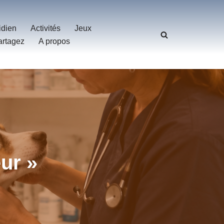
idien
Activités
Jeux
artagez
A propos
eur »