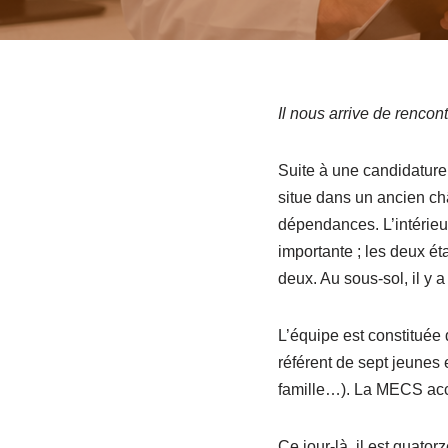
Il nous arrive de renco
Suite à une candidature
situe dans un ancien châ
dépendances. L’intérieu
importante ; les deux ét
deux. Au sous-sol, il y 
L’équipe est constituée
référent de sept jeunes e
famille…). La MECS accue
Ce jour-là, il est quato