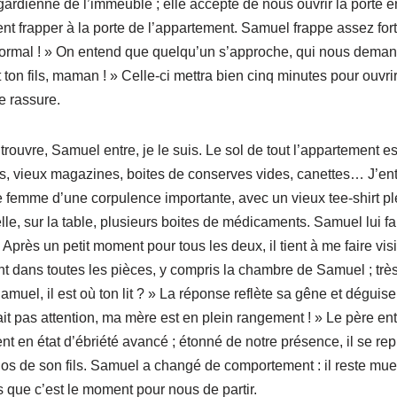
 gardienne de l’immeuble ; elle accepte de nous ouvrir la porte 
t frapper à la porte de l’appartement. Samuel frappe assez fort
 normal ! » On entend que quelqu’un s’approche, qui nous demand
ton fils, maman ! » Celle-ci mettra bien cinq minutes pour ouvrir
le rassure.
trouvre, Samuel entre, je le suis. Le sol de tout l’appartement e
rs, vieux magazines, boites de conserves vides, canettes… J’entr
 femme d’une corpulence importante, avec un vieux tee-shirt pl
lle, sur la table, plusieurs boites de médicaments. Samuel lui fa
 Après un petit moment pour tous les deux, il tient à me faire vis
nt dans toutes les pièces, y compris la chambre de Samuel ; trè
amuel, il est où ton lit ? » La réponse reflète sa gêne et déguise la
fait pas attention, ma mère est en plein rangement ! » Le père 
nt en état d’ébriété avancé ; étonné de notre présence, il se re
os de son fils. Samuel a changé de comportement : il reste muet
 que c’est le moment pour nous de partir.