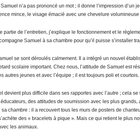
, Samuel n’a pas prononcé un mot ; il donne l’impression d’un je
lence mince, le visage émacié avec une chevelure volumineuse e
 partie de l’entretien, j’explique le fonctionnement et le règleme
j’accompagne Samuel à sa chambre pour qu’il puisse s’installer tr
muel se sont déroulés calmement. Il a intégré un nouvel établi
tard scolaire important. Chez nous, l’attitude de Samuel est rése
 autres jeunes et avec l’équipe ; il est toujours poli et courtois.
el devient plus difficile dans ses rapportes avec l’autre ; cela se 
 éducateurs, des attitudes de soumission avec les plus grands,
 sa chambre : il a recouvert tous les murs de posters de chanteu
’achète des « bracelets à pique ». Mais ce qui retient le plus not
vec les animaux.