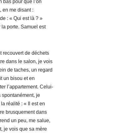
en bas pour que l’on
, en me disant :
e : « Qui est là ? »
 la porte. Samuel est
st recouvert de déchets
e dans le salon, je vois
ein de taches, un regard
it un bisou et en
iter l’appartement. Celui-
s spontanément, je
 réalité : « Il est en
entre brusquement dans
prend un peu, me salue,
, je vois que sa mère