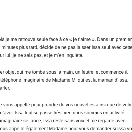
ois je me retrouve seule face à ce « je t’aime ». Dans un premie
minutes plus tard, décide de ne pas laisser Issa seul avec cett
r lui, je ne sais pas, et je m’en inquiète.
ier objet qui me tombe sous la main, un feutre, et commence à
téléphone imaginaire de Madame M. qui est la maman d’Issa.
rler.
vous appelle pour prendre de vos nouvelles ainsi que de votr
qu’avec Issa tout se passe très bien nous sommes en activité
imaginaire se lance, Issa reste sans voix et me regarde avec
 vous appelle également Madame pour vous demander si Issa vou