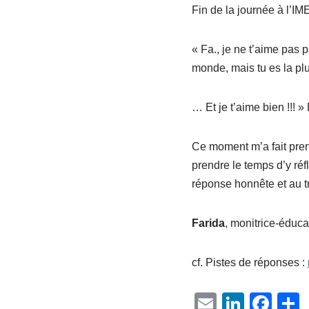
Fin de la journée à l’IME
« Fa., je ne t’aime pas
monde, mais tu es la pl
… Et je t’aime bien !!! »
Ce moment m’a fait pre
prendre le temps d’y réf
réponse honnête et au tr
Farida
, monitrice-éduca
cf. Pistes de réponses :
E
Li
F