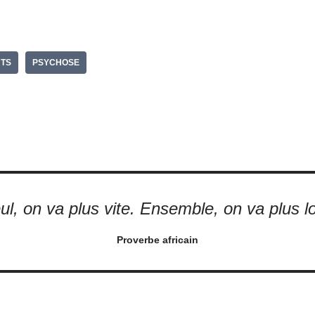
r
a
g
TS
PSYCHOSE
r
ul, on va plus vite. Ensemble, on va plus lo
Proverbe africain