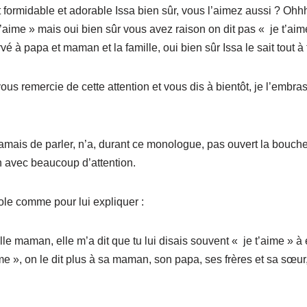
t formidable et adorable Issa bien sûr, vous l’aimez aussi ? Oh
 t’aime » mais oui bien sûr vous avez raison on dit pas « je t’ai
vé à papa et maman et la famille, oui bien sûr Issa le sait tout à f
s remercie de cette attention et vous dis à bientôt, je l’embra
e jamais de parler, n’a, durant ce monologue, pas ouvert la bou
n avec beaucoup d’attention.
ole comme pour lui expliquer :
lle maman, elle m’a dit que tu lui disais souvent « je t’aime » à e
ime », on le dit plus à sa maman, son papa, ses frères et sa sœur