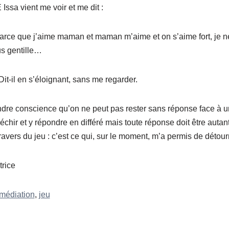
 Issa vient me voir et me dit :
 parce que j’aime maman et maman m’aime et on s’aime fort, je n
us gentille…
 Dit-il en s’éloignant, sans me regarder.
ndre conscience qu’on ne peut pas rester sans réponse face à
léchir et y répondre en différé mais toute réponse doit être auta
avers du jeu : c’est ce qui, sur le moment, m’a permis de détour
trice
médiation
,
jeu
P