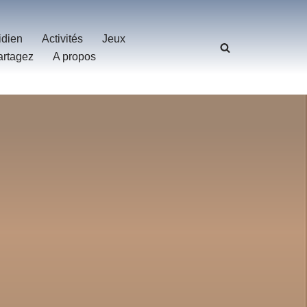
idien
Activités
Jeux
artagez
A propos