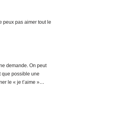
e peux pas aimer tout le
 une demande. On peut
nt que possible une
ner le « je t’aime »…