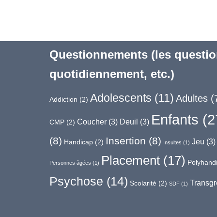
Questionnements (les questio
quotidiennement, etc.)
Adolescents
(11)
Adultes
(
Addiction
(2)
Enfants
(2
Coucher
(3)
Deuil
(3)
CMP
(2)
(8)
Insertion
(8)
Jeu
(3)
Handicap
(2)
Insultes
(1)
Placement
(17)
Polyhand
Personnes âgées
(1)
Psychose
(14)
Transgr
Scolarité
(2)
SDF
(1)