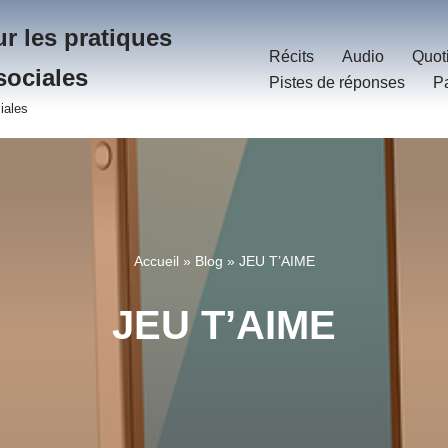
r les pratiques
Récits
Audio
Quot
sociales
Pistes de réponses
P
iales
Accueil
»
Blog
»
JEU T’AIME
JEU T’AIME