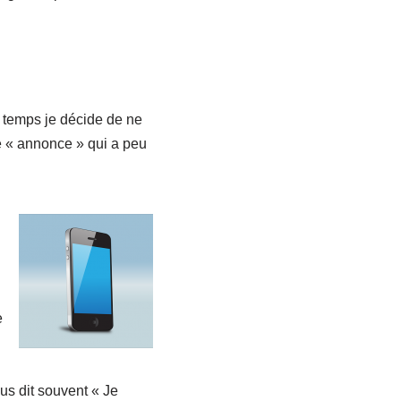
r temps je décide de ne
e « annonce » qui a peu
e
s dit souvent « Je