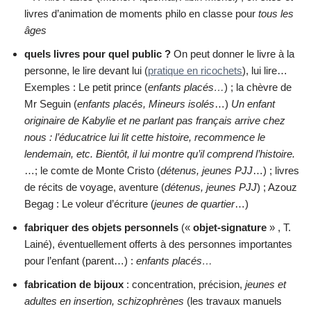
livres d’animation de moments philo en classe pour
tous les
âges
quels livres pour quel public ?
On peut donner le livre à la
personne, le lire devant lui (
pratique en ricochets
), lui lire…
Exemples : Le petit prince (
enfants placés…
) ; la chèvre de
Mr Seguin (
enfants placés, Mineurs isolés
…)
Un enfant
originaire de Kabylie et ne parlant pas français arrive chez
nous : l’éducatrice lui lit cette histoire, recommence le
lendemain, etc. Bientôt, il lui montre qu’il comprend l’histoire.
…; le comte de Monte Cristo (
détenus, jeunes PJJ
…) ; livres
de récits de voyage, aventure (
détenus, jeunes PJJ
) ; Azouz
Begag : Le voleur d’écriture (
jeunes de quartier
…)
fabriquer des objets personnels
(«
objet-signature
» , T.
Lainé), éventuellement offerts à des personnes importantes
pour l’enfant (parent…) :
enfants placés…
fabrication de bijoux
: concentration, précision,
jeunes et
adultes en insertion, schizophrènes
(les travaux manuels