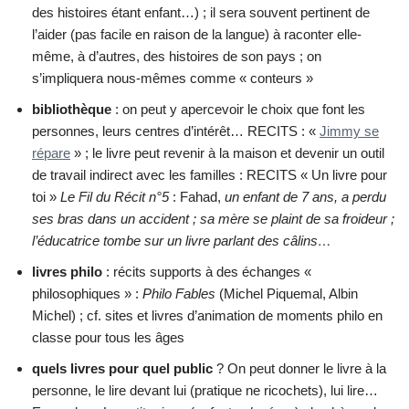
des histoires étant enfant…) ; il sera souvent pertinent de
l’aider (pas facile en raison de la langue) à raconter elle-
même, à d’autres, des histoires de son pays ; on
s’impliquera nous-mêmes comme « conteurs »
bibliothèque
: on peut y apercevoir le choix que font les
personnes, leurs centres d’intérêt… RECITS : «
Jimmy se
répare
» ; le livre peut revenir à la maison et devenir un outil
de travail indirect avec les familles : RECITS « Un livre pour
toi »
Le Fil du Récit n°5
: Fahad,
un enfant de 7 ans, a perdu
ses bras dans un accident ; sa mère se plaint de sa froideur ;
l’éducatrice tombe sur un livre parlant des câlins…
livres philo
: récits supports à des échanges «
philosophiques » :
Philo Fables
(Michel Piquemal, Albin
Michel) ; cf. sites et livres d’animation de moments philo en
classe pour tous les âges
quels livres pour quel public
? On peut donner le livre à la
personne, le lire devant lui (pratique ne ricochets), lui lire…