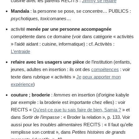
cuisine avec les parents RECITS :
Jimmy se répare
Mandala
: la personne se pose, se concentre… PUBLICS :
psychotiques, toxicomanes
…
activité
menée par
une personne accompagnée
compétente dans ce domaine (voir dans catégorie « activités
» l’aidé aidant : cuisine, informatique) : cf. Activités :
L’entraide
refaire avec les usagers une pièce
de l’institution (enfants,
jeunes, adultes en insertion : ils ont des
compétences
: voir
texte dans rubrique « activités »
Je
peux apporter mon
expérience
)
couture ; broderie
:
femmes
en insertion (d’origine kabyle
par exemple : la broderie est importante chez elles) : voir
RECITS «
Qu’est-ce que tu sais faire de bien, Samia ?
» et
dans
Sortir de l’impasse
: « Broder la relation », p. 133. Voir
aussi pour les
troubles alimentaires
RECITS : « Il faut qu’elle
remplisse son contrat », dans
Petites histoires de grands