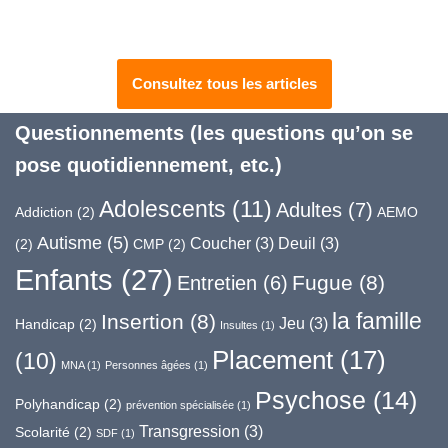
Consultez tous les articles
Questionnements (les questions qu’on se
pose quotidiennement, etc.)
Adolescents
(11)
Adultes
(7)
Addiction
(2)
AEMO
Autisme
(5)
Coucher
(3)
Deuil
(3)
(2)
CMP
(2)
Enfants
(27)
Fugue
(8)
Entretien
(6)
la famille
Insertion
(8)
Jeu
(3)
Handicap
(2)
Insultes
(1)
Placement
(17)
(10)
MNA
(1)
Personnes âgées
(1)
Psychose
(14)
Polyhandicap
(2)
prévention spécialisée
(1)
Transgression
(3)
Scolarité
(2)
SDF
(1)