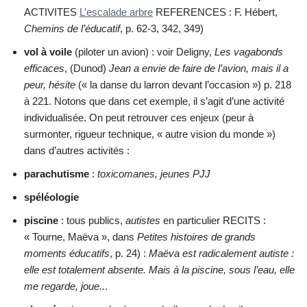
ACTIVITES
L’escalade arbre
REFERENCES : F. Hébert,
Chemins de l’éducatif
, p. 62-3, 342, 349)
vol à voile
(piloter un avion) : voir Deligny,
Les vagabonds
efficaces
, (Dunod)
Jean a envie de faire de l’avion, mais il a
peur, hésite
(« la danse du larron devant l’occasion ») p. 218
à 221. Notons que dans cet exemple, il s’agit d’une activité
individualisée. On peut retrouver ces enjeux (peur à
surmonter, rigueur technique, « autre vision du monde »)
dans d’autres activités :
parachutisme
:
toxicomanes,
jeunes PJJ
spéléologie
piscine
: tous publics,
autistes
en particulier RECITS :
« Tourne, Maëva », dans
Petites histoires de grands
moments éducatifs
, p. 24) :
Maëva est radicalement autiste :
elle est totalement absente. Mais à la piscine, sous l’eau, elle
me regarde, joue..
.