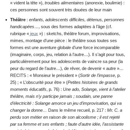
« vident la tête »),
troubles alimentaires
(anorexie, boulimie) :
ces personnes sont souvent très douées de leur main
Théâtre
:
enfants, adolescents difficiles, détenus, personnes
handicapées
…, sous des formes adaptées à l’âge (cf.
rubrique «
jeux
») : sketchs, théâtre forum, improvisations,
mimes, montage d’une pièce : le théâtre sous toutes ses
formes est une aventure globale d’une force incomparable
(imaginaire, corps, jeu, relation à l’autre…). Il s’agit pour tous,
particulièrement pour les adolescents de vaincre sa peur (la
peur du regard de l’autre…), de rêver, de devenir « autre »…
RECITS : « Monsieur le président » (
Sortir de l’impasse
, p.
25) ; « L’obscurité pour être » (
Petites histoires de grands
moments éducatifs
, p. 76) :
Une ado, Solange, vient à l’atelier
théâtre, mais n’y participe jamais ; soudain, une panne
d’électricité : Solange amorce un jeu d’improvisation, qui va
changer la donne…
Dans le même recueil, p. 217 :
Mr. C. a
perdu son métier en raison de son alcoolisme ; il est rejeté
par sa femme et ses enfants ; faute d’autre idée, l’assistante