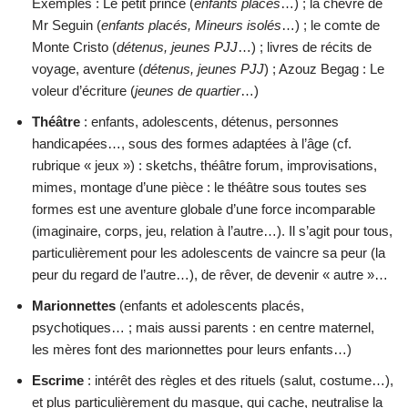
Exemples : Le petit prince (
enfants placés
…) ; la chèvre de
Mr Seguin (
enfants placés, Mineurs isolés
…) ; le comte de
Monte Cristo (
détenus, jeunes PJJ
…) ; livres de récits de
voyage, aventure (
détenus, jeunes PJJ
) ; Azouz Begag : Le
voleur d’écriture (
jeunes de quartier
…)
Théâtre
: enfants, adolescents, détenus, personnes
handicapées…, sous des formes adaptées à l’âge (cf.
rubrique « jeux ») : sketchs, théâtre forum, improvisations,
mimes, montage d’une pièce : le théâtre sous toutes ses
formes est une aventure globale d’une force incomparable
(imaginaire, corps, jeu, relation à l’autre…). Il s’agit pour tous,
particulièrement pour les adolescents de vaincre sa peur (la
peur du regard de l’autre…), de rêver, de devenir « autre »…
Marionnettes
(enfants et adolescents placés,
psychotiques… ; mais aussi parents : en centre maternel,
les mères font des marionnettes pour leurs enfants…)
Escrime
: intérêt des règles et des rituels (salut, costume…),
et plus particulièrement du masque, qui cache, neutralise la