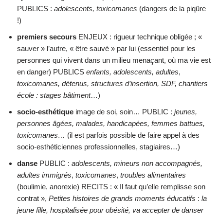
PUBLICS :
adolescents, toxicomanes
(dangers de la piqûre
!)
premiers secours
ENJEUX : rigueur technique obligée ; «
sauver » l’autre, « être sauvé » par lui (essentiel pour les
personnes qui vivent dans un milieu menaçant, où ma vie est
en danger) PUBLICS
enfants, adolescents, adultes
,
toxicomanes, détenus, structures d’insertion, SDF, chantiers
école : stages bâtiment
…)
socio-esthétique
image de soi, soin… PUBLIC :
jeunes,
personnes âgées, malades, handicapées, femmes battues,
toxicomanes…
(il est parfois possible de faire appel à des
socio-esthéticiennes professionnelles, stagiaires…)
danse
PUBLIC :
adolescents, mineurs non accompagnés,
adultes immigrés
,
toxicomanes
,
troubles alimentaires
(boulimie, anorexie) RECITS : « Il faut qu’elle remplisse son
contrat »,
Petites histoires de grands moments éducatifs
:
la
jeune fille, hospitalisée pour obésité, va accepter de danser