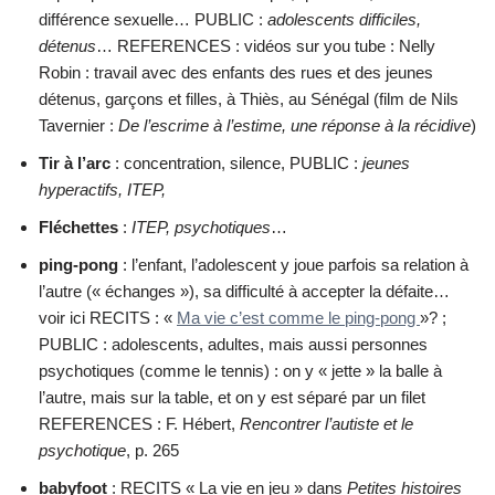
différence sexuelle… PUBLIC :
adolescents difficiles,
détenus
… REFERENCES : vidéos sur you tube : Nelly
Robin : travail avec des enfants des rues et des jeunes
détenus, garçons et filles, à Thiès, au Sénégal (film de Nils
Tavernier :
De l’escrime à l’estime, une réponse à la récidive
)
Tir à l’arc
: concentration, silence, PUBLIC :
jeunes
hyperactifs, ITEP,
Fléchettes
:
ITEP, psychotiques
…
ping-pong
: l’enfant, l’adolescent y joue parfois sa relation à
l’autre (« échanges »), sa difficulté à accepter la défaite…
voir ici RECITS : «
Ma vie c’est comme le ping-pong
»? ;
PUBLIC : adolescents, adultes, mais aussi personnes
psychotiques (comme le tennis) : on y « jette » la balle à
l’autre, mais sur la table, et on y est séparé par un filet
REFERENCES : F. Hébert,
Rencontrer l’autiste et le
psychotique
, p. 265
babyfoot
: RECITS « La vie en jeu » dans
Petites histoires