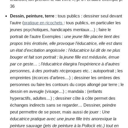
36
Dessin, peinture, terre
: tous publics : dessiner seul devant
l’autre (
pratique en ricochets
: tous publics, en particulier les
jeunes psychotiques, handicapés mentaux…) ; faire le
portrait de l’autre Exemples :
une jeune fille placée tient des
propos très érotisée, elle provoque l’éducatrice, elle est dans
un état d’excitation angoissée : l’éducatrice lui dit de ne plus
bouger et fait son portrait : la jeune fille est médusée, émue
par ce geste…
;
l’éducatrice élargira l’expérience à d’autres
personnes, à des portraits réciproques
etc. ; autoportrait ; les
empreintes (écorces d’arbres…) ; dessiner les ombres des
personnes ou faire les contours du corps allongé par terre ; le
dessin en aveugle (visage…) ; mandala : (enfants
hyperactifs, adultes…) ; dessiner côte à côte permet des
échanges indirects sans se regarder… Dessiner, peindre
peut permettre de se poser, mais aussi de jouer :
Une
éducatrice pratique avec une jeune fille très anorexique la
peinture sauvage (jets de peinture à la Pollock etc.) tout en