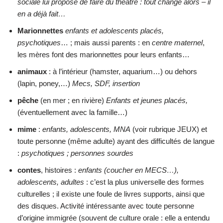
sociale lui propose de faire du théâtre : tout change alors – il
en a déjà fait…
Marionnettes
enfants et adolescents placés,
psychotiques
… ; mais aussi parents : en
centre maternel
,
les mères font des marionnettes pour leurs enfants…
animaux
: à l’intérieur (hamster, aquarium…) ou dehors
(lapin, poney,…)
Mecs, SDF, insertion
pêche
(en mer ; en rivière)
Enfants et jeunes placés,
(éventuellement avec la famille…)
mime
:
enfants, adolescents, MNA
(voir rubrique JEUX) et
toute personne (même adulte) ayant des difficultés de langue
:
psychotiques ; personnes sourdes
contes
, histoires :
enfants (coucher en MECS…),
adolescents, adultes
: c’est la plus universelle des formes
culturelles ; il existe une foule de livres supports, ainsi que
des disques. Activité intéressante avec toute personne
d’origine immigrée (souvent de culture orale : elle a entendu