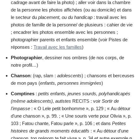
cadrage avant de faire la photo) ; aller voir dans la chambre
de la personne les photos affichées (ou au domicile) et dans
le secteur du
placement, ou du handicap
: travail avec les
photos de famille de la personne/ de plusieurs : cahier de vie
; encadrer les photos ensemble avec les personnes ;
photographier parents et enfants ensemble (voir Pistes de
réponses :
Travail avec les familles
)
Photographier
, dessiner nos ombres (de nos corps, de
notre profil…)
Chanson
: (rap, slam :
adolescents
) ; chansons et berceuses
de mon pays (
enfants, personnes immigrées
)
Comptines
:
petits enfants, jeunes sourds, polyhandicapés
(même adolescents), autistes
RECITS : voir
Sortir de
l’impasse
: « O Lele petit bonhomme », p. 129 ; « Au détour
d’une chanson », p. 99. ; « Une souris verte pour Olivia », p.
103 ; Fatou chante, Fatou parle », p. 106 ; et dans
Petites
histoires de grands moments éducatifs
: « Au détour d’une
chanson, ton prénom te fait vivre », p. 34 et autre exemple p.