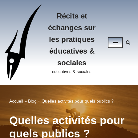
Récits et
Aller
au
échanges sur
contenu
les pratiques
éducatives &
sociales
éducatives & sociales
Accueil
»
Blog
»
Quelles activités pour quels publics ?
Quelles activités pour
quels publics ?