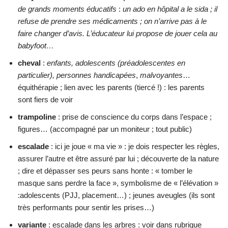
de grands moments éducatifs
:
un ado en hôpital a le sida ; il
refuse de prendre ses médicaments ; on n’arrive pas à le
faire changer d’avis. L’éducateur lui propose de jouer cela au
babyfoot…
cheval
:
enfants, adolescents (préadolescentes en
particulier), personnes handicapées
,
malvoyantes
…
équithérapie ; lien avec les parents (tiercé !) : les parents
sont fiers de voir
trampoline
: prise de conscience du corps dans l’espace ;
figures… (accompagné par un moniteur ; tout public)
escalade
: ici je joue « ma vie » : je dois respecter les règles,
assurer l’autre et être assuré par lui ; découverte de la nature
; dire et dépasser ses peurs sans honte : « tomber le
masque sans perdre la face », symbolisme de « l’élévation »
:adolescents (PJJ, placement…) ; jeunes aveugles (ils sont
très performants pour sentir les prises…)
variante
: escalade dans les arbres : voir dans rubrique