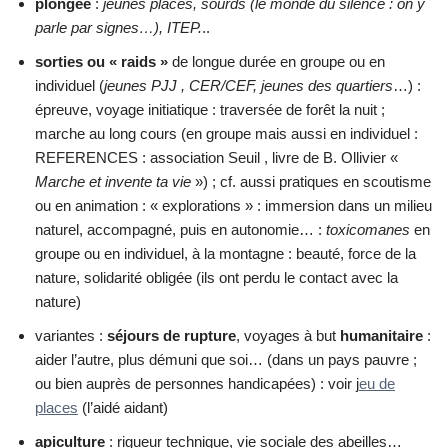
plongée
:
jeunes placés, sourds (le monde du silence : on y
parle par signes…), ITEP.
..
sorties ou « raids »
de longue durée en groupe ou en
individuel (
jeunes PJJ , CER/CEF, jeunes des quartiers
…) :
épreuve, voyage initiatique : traversée de forêt la nuit ;
marche au long cours (en groupe mais aussi en individuel :
REFERENCES : association Seuil , livre de B. Ollivier «
Marche et invente ta vie
») ; cf. aussi pratiques en scoutisme
ou en animation : « explorations » : immersion dans un milieu
naturel, accompagné, puis en autonomie… :
toxicomanes
en
groupe ou en individuel, à la montagne : beauté, force de la
nature, solidarité obligée (ils ont perdu le contact avec la
nature)
variantes :
séjours de rupture
, voyages à but
humanitaire
:
aider l’autre, plus démuni que soi… (dans un pays pauvre ;
ou bien auprès de personnes handicapées) : voir j
eu de
places
(l’aidé aidant)
apiculture
: rigueur technique, vie sociale des abeilles…