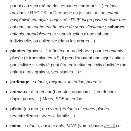
parfois au sein même des espaces communs…)
enfants
malades
: RECITS : «
Demande où je suis
! » :
un enfant
hospitalisé est agité, angoissé ; l’EJE lui propose de faire une
cabane, un cache-cache riche de sens s’instaure
;
cabanes
:
enfants, préadolescents
: construction d’une cabane
individuelle, ou collective (dans les arbres…)
plantes
(graines…) à l’intérieur ou dehors : pour les
enfants
placés
(« transplantés » !), il prend souvent une signification
particulière ; l’activité peut être collective ou individualisée (un
enfant a
ses
graines,
ses
plantes…) ;
jardinage
:
enfants
,
migrants, insertion, parents
…
animaux
: à l’intérieur (hamster, aquarium…) ou dehors
(lapin, poney,…)
Mecs, SDF, insertion
pêche
(en mer ; en rivière)
Enfants et jeunes placés
,
(éventuellement avec la famille…)
mime
:
enfants, adolescents, MNA
(voir rubrique
JEUX
) et