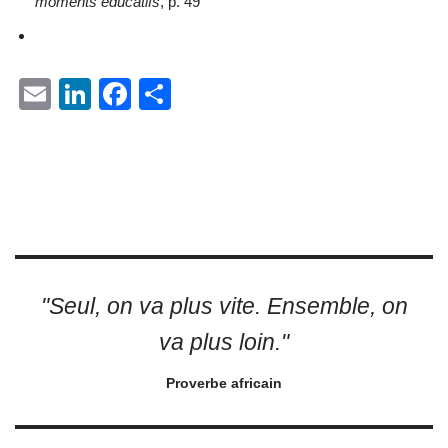
moments éducatifs
, p. 49
E
Li
F
P
m
n
a
ar
ail
k
c
ta
e
e
g
dI
b
er
n
o
o
"Seul, on va plus vite. Ensemble, on
k
va plus loin."
Proverbe africain